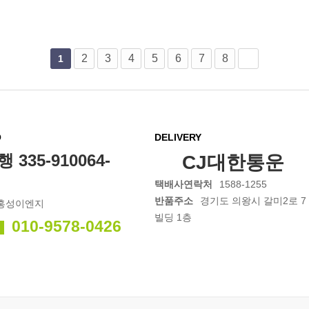
2
3
4
5
6
7
8
1
O
DELIVERY
335-910064-
CJ대한통운
택배사연락처
1588-1255
반품주소
경기도 의왕시 갈미2로 7
)홍성이엔지
빌딩 1층
010-9578-0426
의